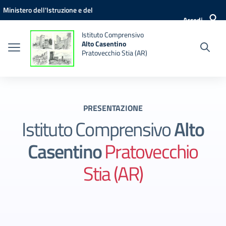
Vai ai contenuti
Vai al menu di navigazione
Vai al footer
Ministero dell'Istruzione e del
Accedi
Merito
Istituto Comprensivo
Alto Casentino
Pratovecchio Stia (AR)
PRESENTAZIONE
Istituto Comprensivo
Alto
Casentino
Pratovecchio
Stia (AR)