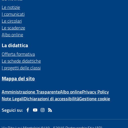
Le notizie
I comunicati
Le circolari
Le scadenze
Albo online
La didattica
Offerta formativa
Le schede didattiche
I progetti delle classi
Mappa del sito
Amministrazione Trasparente
Albo online
Privacy Policy
Note Legali
Dichiarazioni di accessibilità
Gestione cookie
Seguici su:
Via Rita Levi Montalcini 8/10
-
52015 Pratovecchio Stia (AR)