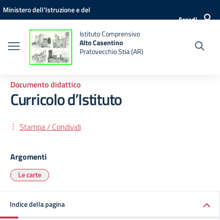
Vai ai contenuti
Vai al menu di navigazione
Vai al footer
Ministero dell'Istruzione e del
Accedi
Merito
Istituto Comprensivo
Alto Casentino
Pratovecchio Stia (AR)
Documento didattico
Curricolo d’Istituto
Stampa / Condividi
Argomenti
Le carte
Indice della pagina