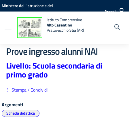
Vai ai contenuti
Vai al menu di navigazione
Vai al footer
Ministero dell'Istruzione e del
Accedi
Merito
Istituto Comprensivo
Alto Casentino
Pratovecchio Stia (AR)
Prove ingresso alunni NAI
Livello: Scuola secondaria di
primo grado
Stampa / Condividi
Argomenti
Scheda didattica