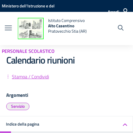
Vai ai contenuti
Vai al menu di navigazione
Vai al footer
Ministero dell'Istruzione e del
Accedi
Merito
Istituto Comprensivo
Alto Casentino
Pratovecchio Stia (AR)
PERSONALE SCOLASTICO
Calendario riunioni
Stampa / Condividi
Argomenti
Servizio
Indice della pagina