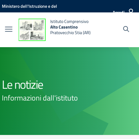
Vai ai contenuti
Vai al menu di navigazione
Vai al footer
Ministero dell'Istruzione e del
Accedi
Merito
Istituto Comprensivo
Alto Casentino
Pratovecchio Stia (AR)
Le notizie
Informazioni dall'istituto