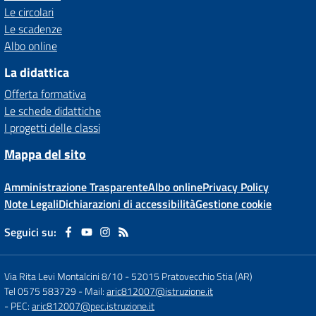
Le circolari
Le scadenze
Albo online
La didattica
Offerta formativa
Le schede didattiche
I progetti delle classi
Mappa del sito
Amministrazione Trasparente
Albo online
Privacy Policy
Note Legali
Dichiarazioni di accessibilità
Gestione cookie
Seguici su:
Via Rita Levi Montalcini 8/10
-
52015 Pratovecchio Stia (AR)
Tel 0575 583729
- Mail:
aric812007@istruzione.it
- PEC:
aric812007@pec.istruzione.it