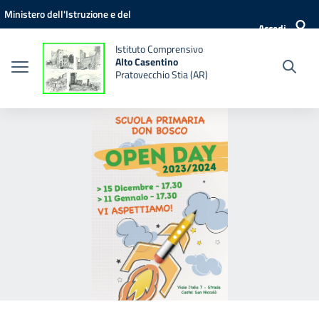
Vai ai contenuti
Vai al menu di navigazione
Vai al footer
Ministero dell'Istruzione e del
Accedi
Merito
Istituto Comprensivo
Alto Casentino
Pratovecchio Stia (AR)