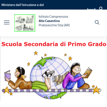
Vai ai contenuti
Vai al menu di navigazione
Vai al footer
Ministero dell'Istruzione e del
Accedi
Merito
Istituto Comprensivo
Alto Casentino
Pratovecchio Stia (AR)