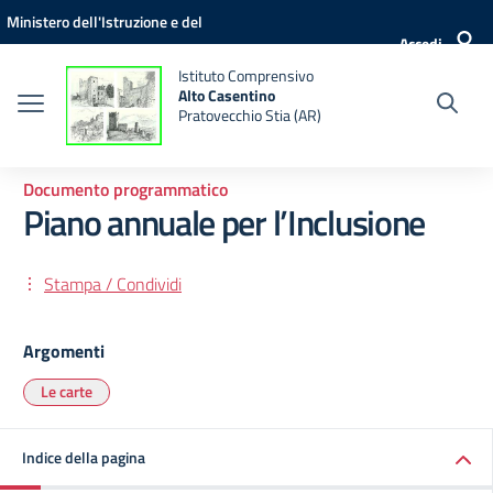
Vai ai contenuti
Vai al menu di navigazione
Vai al footer
Ministero dell'Istruzione e del
Accedi
Merito
Istituto Comprensivo
Alto Casentino
Pratovecchio Stia (AR)
Documento programmatico
Piano annuale per l’Inclusione
Stampa / Condividi
Argomenti
Le carte
Indice della pagina