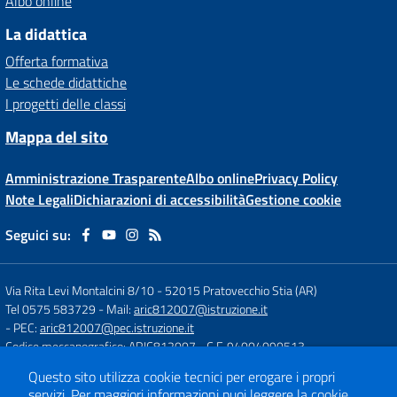
Albo online
La didattica
Offerta formativa
Le schede didattiche
I progetti delle classi
Mappa del sito
Amministrazione Trasparente
Albo online
Privacy Policy
Note Legali
Dichiarazioni di accessibilità
Gestione cookie
Seguici su:
Via Rita Levi Montalcini 8/10
-
52015 Pratovecchio Stia (AR)
Tel 0575 583729
- Mail:
aric812007@istruzione.it
- PEC:
aric812007@pec.istruzione.it
Codice meccanografico: ARIC812007
- C.F. 94004090513
Questo sito utilizza cookie tecnici per erogare i propri
servizi.
Per maggiori informazioni puoi leggere la
cookie