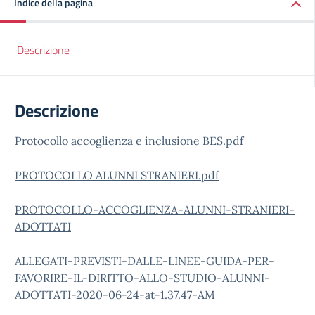
Indice della pagina
Descrizione
Descrizione
Protocollo accoglienza e inclusione BES.pdf
PROTOCOLLO ALUNNI STRANIERI.pdf
PROTOCOLLO-ACCOGLIENZA-ALUNNI-STRANIERI-
ADOTTATI
ALLEGATI-PREVISTI-DALLE-LINEE-GUIDA-PER-
FAVORIRE-IL-DIRITTO-ALLO-STUDIO-ALUNNI-
ADOTTATI-2020-06-24-at-1.37.47-AM