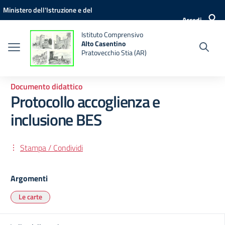
Vai ai contenuti
Vai al menu di navigazione
Vai al footer
Ministero dell'Istruzione e del
Accedi
Merito
Istituto Comprensivo
Alto Casentino
Pratovecchio Stia (AR)
Documento didattico
Protocollo accoglienza e
inclusione BES
Stampa / Condividi
Argomenti
Le carte