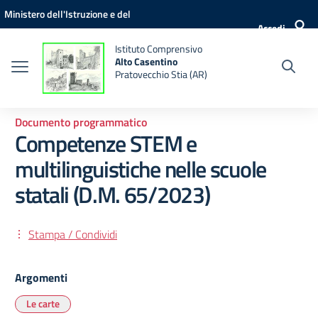
Vai ai contenuti
Vai al menu di navigazione
Vai al footer
Ministero dell'Istruzione e del
Accedi
Merito
Istituto Comprensivo
Alto Casentino
Pratovecchio Stia (AR)
Documento programmatico
Competenze STEM e
multilinguistiche nelle scuole
statali (D.M. 65/2023)
Stampa / Condividi
Argomenti
Le carte