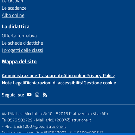
Le circolari
Le scadenze
Albo online
La didattica
Offerta formativa
Le schede didattiche
I progetti delle classi
Mappa del sito
Amministrazione Trasparente
Albo online
Privacy Policy
Note Legali
Dichiarazioni di accessibilità
Gestione cookie
Seguici su:
Via Rita Levi Montalcini 8/10
-
52015 Pratovecchio Stia (AR)
Tel 0575 583729
- Mail:
aric812007@istruzione.it
- PEC:
aric812007@pec.istruzione.it
Codice meccanografico: ARIC812007
- C.F. 94004090513