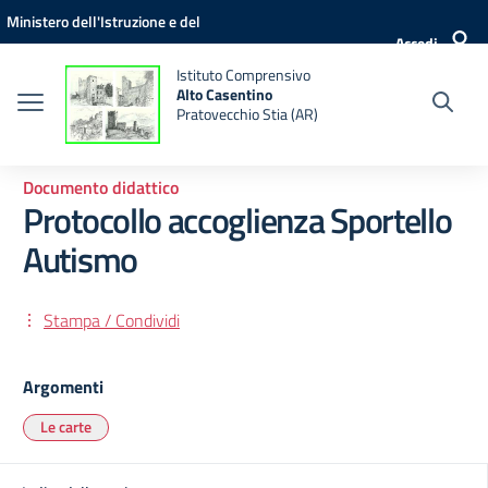
Vai ai contenuti
Vai al menu di navigazione
Vai al footer
Ministero dell'Istruzione e del
Accedi
Merito
Istituto Comprensivo
Alto Casentino
Pratovecchio Stia (AR)
Documento didattico
Protocollo accoglienza Sportello
Autismo
Stampa / Condividi
Argomenti
Le carte