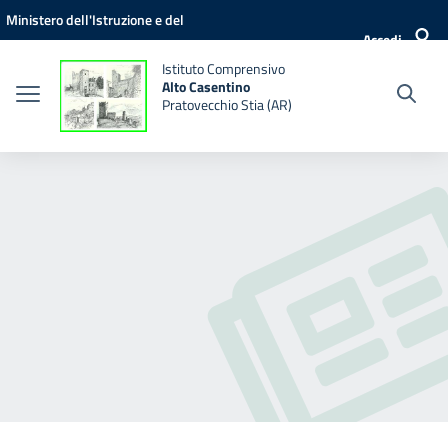
Vai ai contenuti
Vai al menu di navigazione
Vai al footer
Ministero dell'Istruzione e del
Accedi
Merito
Istituto Comprensivo
Alto Casentino
Pratovecchio Stia (AR)