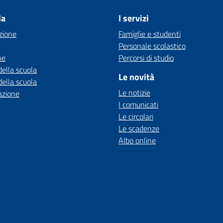
la
I servizi
zione
Famiglie e studenti
Personale scolastico
ne
Percorsi di studio
della scuola
Le novità
della scuola
Le notizie
azione
I comunicati
Le circolari
Le scadenze
Albo online