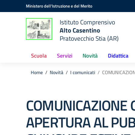
Vai ai contenuti
Vai al menu di navigazione
Vai al footer
Ministero dell'Istruzione e del Merito
Istituto Comprensivo
Alto Casentino
Pratovecchio Stia (AR)
Scuola
Servizi
Novità
Didattica
Home
Novità
I comunicati
COMUNICAZIONE
COMUNICAZIONE 
APERTURA AL PUB