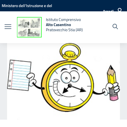
Vai ai contenuti
Vai al menu di navigazione
Vai al footer
Ministero dell'Istruzione e del
Accedi
Merito
Istituto Comprensivo
Alto Casentino
Pratovecchio Stia (AR)