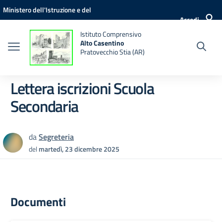
Vai ai contenuti
Vai al menu di navigazione
Vai al footer
Ministero dell'Istruzione e del
Accedi
Merito
Istituto Comprensivo
Alto Casentino
Pratovecchio Stia (AR)
Lettera iscrizioni Scuola
Secondaria
da
Segreteria
del
martedì, 23 dicembre 2025
Documenti