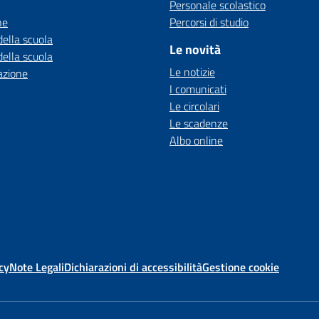
Personale scolastico
ne
Percorsi di studio
della scuola
Le novità
della scuola
Le notizie
azione
I comunicati
Le circolari
Le scadenze
Albo online
cy
Note Legali
Dichiarazioni di accessibilità
Gestione cookie