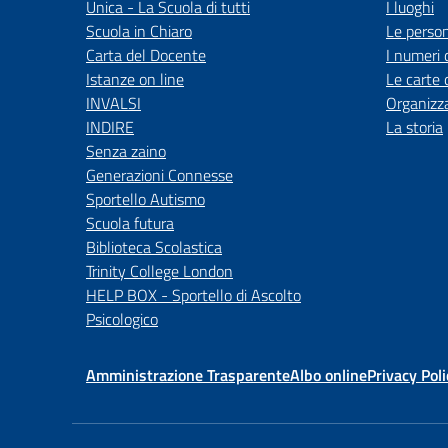
Unica - La Scuola di tutti
I luoghi
Scuola in Chiaro
Le perso
Carta del Docente
I numeri 
Istanze on line
Le carte 
INVALSI
Organizz
INDIRE
La storia
Senza zaino
Generazioni Connesse
Sportello Autismo
Scuola futura
Biblioteca Scolastica
Trinity College London
HELP BOX - Sportello di Ascolto
Psicologico
Amministrazione Trasparente
Albo online
Privacy Poli