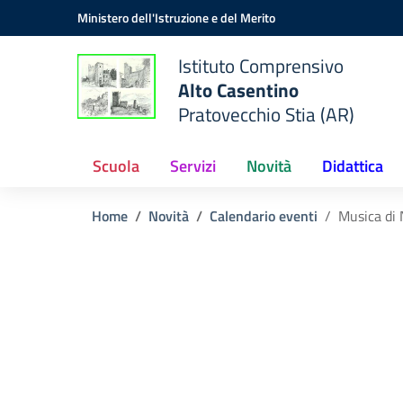
Vai ai contenuti
Vai al menu di navigazione
Vai al footer
Ministero dell'Istruzione e del Merito
Istituto Comprensivo
Alto Casentino
Pratovecchio Stia (AR)
Scuola
Servizi
Novità
Didattica
Home
Novità
Calendario eventi
Musica di 