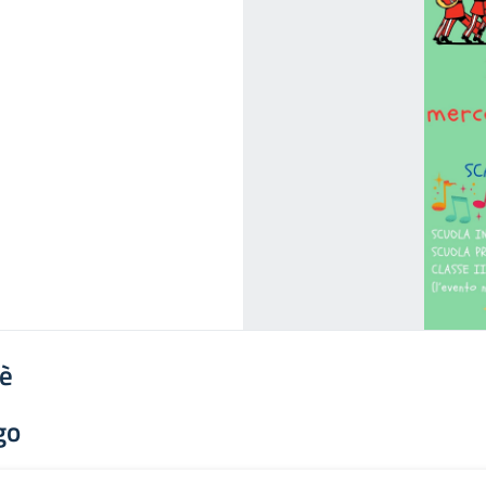
'è
go