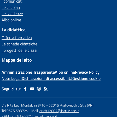
I comunicati
Le circolari
Le scadenze
Albo online
La didattica
Offerta formativa
Le schede didattiche
I progetti delle classi
Mappa del sito
Amministrazione Trasparente
Albo online
Privacy Policy
Note Legali
Dichiarazioni di accessibilità
Gestione cookie
Seguici su:
Via Rita Levi Montalcini 8/10
-
52015 Pratovecchio Stia (AR)
Tel 0575 583729
- Mail:
aric812007@istruzione.it
- PEC:
aric812007@pec.istruzione.it