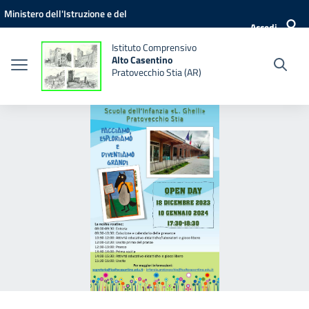
Vai ai contenuti
Vai al menu di navigazione
Vai al footer
Ministero dell'Istruzione e del
Accedi
Merito
Istituto Comprensivo
Alto Casentino
Pratovecchio Stia (AR)